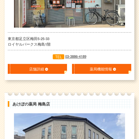
東京都足立区梅田5-25-33
ロイヤルパークス梅島1階
03-3886-4189
TEL
店舗詳細
薬局機能情報
あけぼの薬局 梅島店