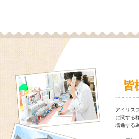
皆
アイリス
に関する
増進する