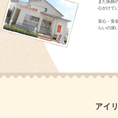
また医師
心がけて
安心・安
らいの深
アイ