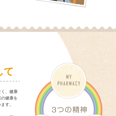
して
なく、健康
様の健康を
います。