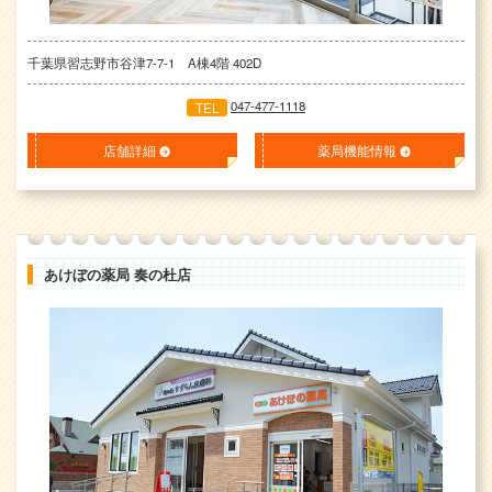
千葉県習志野市谷津7-7-1 A棟4階 402D
047-477-1118
TEL
店舗詳細
薬局機能情報
あけぼの薬局 奏の杜店