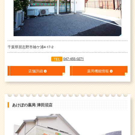
千葉県習志野市袖ケ浦4-17-2
047-455-0271
TEL
店舗詳細
薬局機能情報
あけぼの薬局 津田沼店