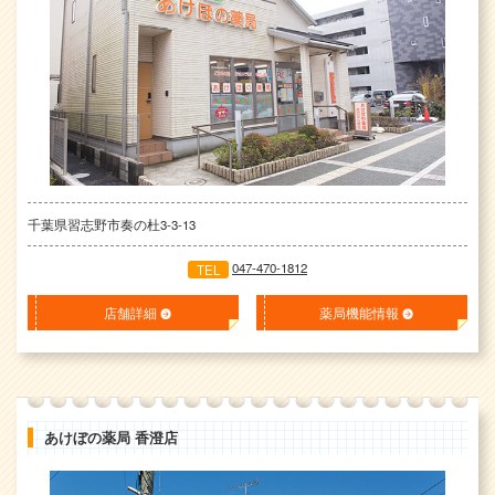
千葉県習志野市奏の杜3-3-13
047-470-1812
TEL
店舗詳細
薬局機能情報
あけぼの薬局 香澄店