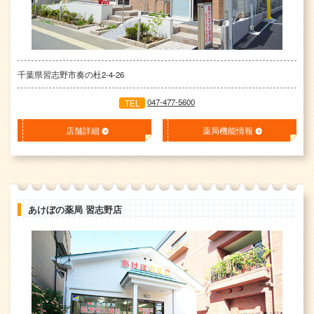
千葉県習志野市奏の杜2-4-26
047-477-5600
TEL
店舗詳細
薬局機能情報
あけぼの薬局 習志野店