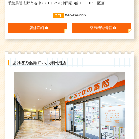
千葉県習志野市谷津7-7-1 ロハル津田沼B館１F 151-1区画
047-409-2289
TEL
店舗詳細
薬局機能情報
あけぼの薬局 ロハル津田沼店