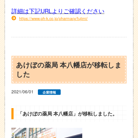
詳細は下記URLよりご確認ください
https://www.ph-k.co.jp/pharmacy/fujimi/
あけぼの薬局 本八幡店が移転しま
した
2021/06/01
企業情報
「あけぼの薬局 本八幡店」が移転しました。