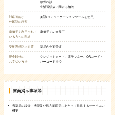
禁煙相談
生活習慣病に関する相談
対応可能な
英語(コミュニケーションツールを使用)
外国語の種類
車椅子を利用されて
車椅子での来局可
いる方への配慮
受動喫煙防止対策
薬局内全面禁煙
現金以外の
クレジットカード、電子マネー、QRコード・
お支払い方法
バーコード決済
書面掲示事項等
当薬局の設備・機能及び処方箋応需にあたって提供するサービスの
概要