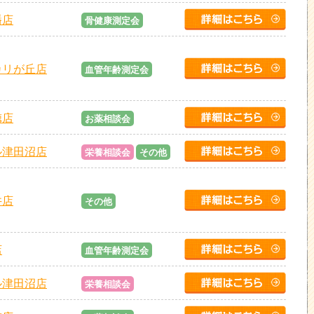
幡店
骨健康測定会
カリが丘店
血管年齢測定会
徳店
お薬相談会
ル津田沼店
栄養相談会
その他
井店
その他
店
血管年齢測定会
ル津田沼店
栄養相談会