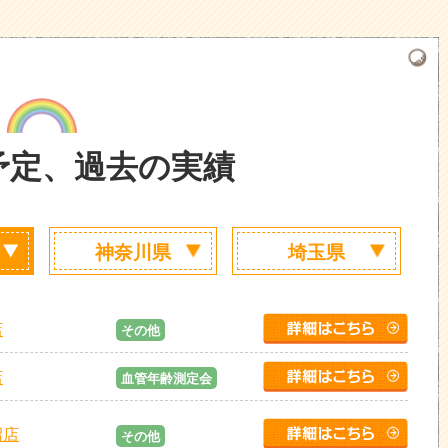
予定、過去の実績
神奈川県
埼玉県
店
その他
店
血管年齢測定会
沼店
その他