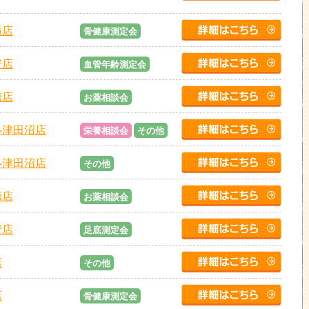
幡店
骨健康測定会
安店
血管年齢測定会
徳店
お薬相談会
ル津田沼店
栄養相談会
その他
ル津田沼店
その他
徳店
お薬相談会
安店
足底測定会
店
その他
店
骨健康測定会