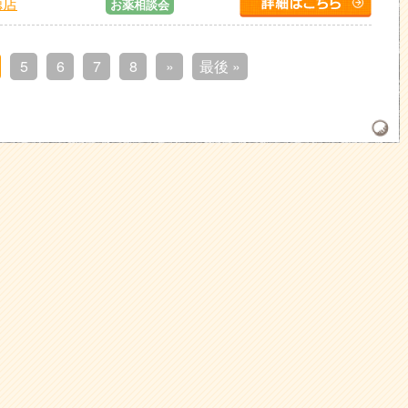
徳店
お薬相談会
5
6
7
8
»
最後 »