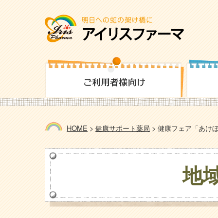
HOME
>
健康サポート薬局
>
健康フェア「あけぼ
地