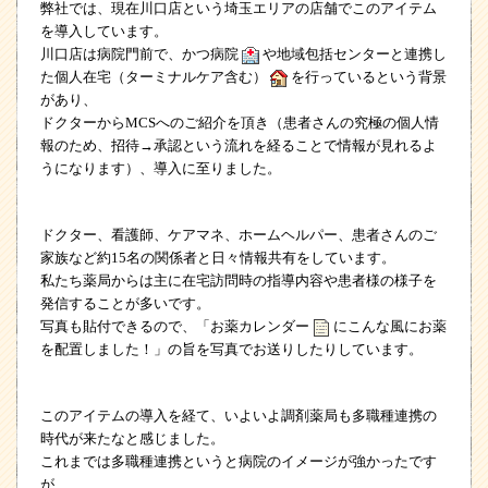
弊社では、現在川口店という埼玉エリアの店舗でこのアイテム
を導入しています。
川口店は病院門前で、かつ病院
や地域包括センターと連携し
た個人在宅（ターミナルケア含む）
を行っているという背景
があり、
ドクターから
MCS
へのご紹介を頂き（患者さんの究極の個人情
報のため、招待→承認という流れを経ることで情報が見れるよ
うになります）、導入に至りました。
ドクター、看護師、ケアマネ、ホームヘルパー、患者さんのご
家族など約
15
名の関係者と日々情報共有をしています。
私たち薬局からは主に在宅訪問時の指導内容や患者様の様子を
発信することが多いです。
写真も貼付できるので、「お薬カレンダー
にこんな風にお薬
を配置しました！」の旨を写真でお送りしたりしています。
このアイテムの導入を経て、いよいよ調剤薬局も多職種連携の
時代が来たなと感じました。
これまでは多職種連携というと病院のイメージが強かったです
が、