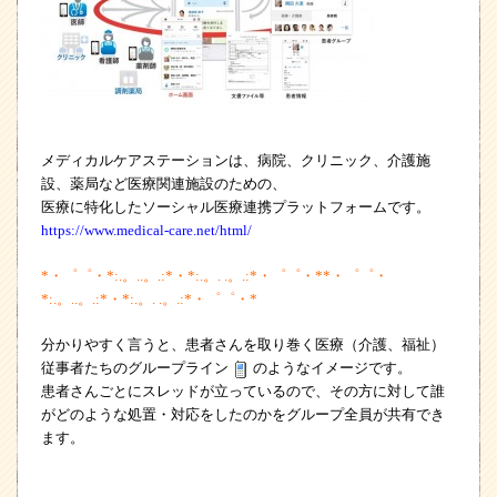
メディカルケアステーションは、病院、クリニック、介護施
設、薬局など医療関連施設のための、
医療に特化したソーシャル医療連携プラットフォームです。
https://www.medical-care.net/html/
*
・゜゜・
*:.
。
..
。
.:*
・
*:.
。
. .
。
.:*
・゜゜・
**
・゜゜・
*:.
。
..
。
.:*
・
*:.
。
. .
。
.:*
・゜゜・
*
分かりやすく言うと、患者さんを取り巻く医療（介護、福祉）
従事者たちのグループライン
のようなイメージです。
患者さんごとにスレッドが立っているので、その方に対して誰
がどのような処置・対応をしたのかをグループ全員が共有でき
ます。