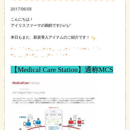
2017/06/05
こんにちは！
アイリスファーマの鵜飼です(^o^)／
本日もまた、新規導入アイテムのご紹介です！
*
・゜゜・
*:.
。
..
。
.:*
・
*:.
。
. .
。
.:*
・゜゜・
**
・゜゜・
*:.
。
..
。
.:*
・
*:.
。
. .
。
.:*
・゜゜・
*
【
Medical Care Station
】通称
MCS