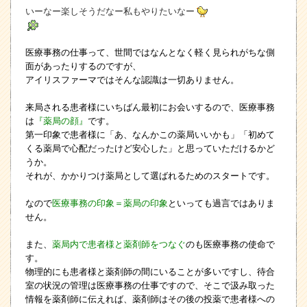
いーなー楽しそうだなー私もやりたいなー
医療事務の仕事って、世間ではなんとなく軽く見られがちな側
面があったりするのですが、
アイリスファーマではそんな認識は一切ありません。
来局される患者様にいちばん最初にお会いするので、医療事務
は
『薬局の顔』
です。
第一印象で患者様に「あ、なんかこの薬局いいかも」「初めて
くる薬局で心配だったけど安心した」と思っていただけるかど
うか。
それが、かかりつけ薬局として選ばれるためのスタートです。
なので
医療事務の印象＝薬局の印象
といっても過言ではありま
せん。
また、
薬局内で患者様と薬剤師をつなぐ
のも医療事務の使命で
す。
物理的にも患者様と薬剤師の間にいることが多いですし、待合
室の状況の管理は医療事務の仕事ですので、そこで汲み取った
情報を薬剤師に伝えれば、薬剤師はその後の投薬で患者様への