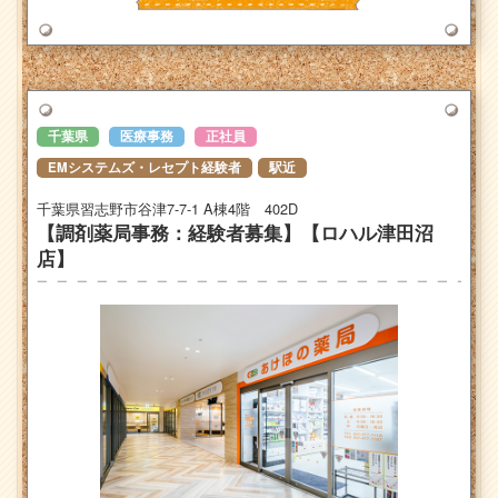
千葉県
医療事務
正社員
EMシステムズ・レセプト経験者
駅近
千葉県習志野市谷津7-7-1 A棟4階 402D
【調剤薬局事務：経験者募集】【ロハル津田沼
店】