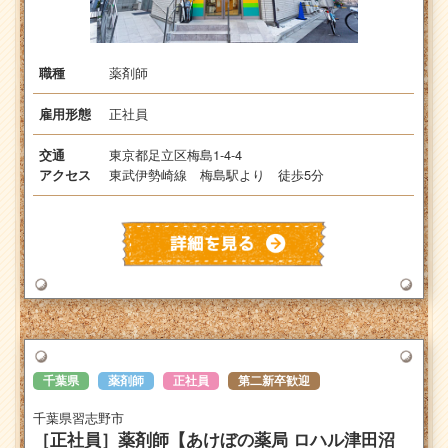
薬剤師
職種
正社員
雇用形態
東京都足立区梅島1-4-4
交通
東武伊勢崎線 梅島駅より 徒歩5分
アクセス
千葉県
薬剤師
正社員
第二新卒歓迎
千葉県習志野市
［正社員］薬剤師【あけぼの薬局 ロハル津田沼