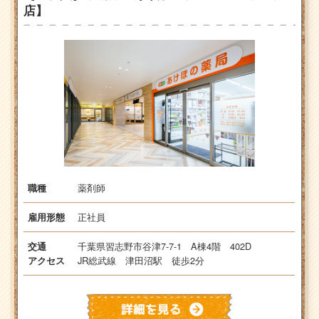
店】
薬剤師
職種
正社員
雇用形態
千葉県習志野市谷津7-7-1 A棟4階 402D
交通
JR総武線 津田沼駅 徒歩2分
アクセス