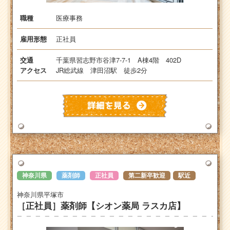
医療事務
職種
正社員
雇用形態
千葉県習志野市谷津7-7-1 A棟4階 402D
交通
JR総武線 津田沼駅 徒歩2分
アクセス
神奈川県
薬剤師
正社員
第二新卒歓迎
駅近
神奈川県平塚市
［正社員］薬剤師【シオン薬局 ラスカ店】