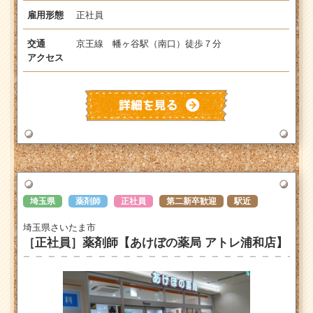
正社員
雇用形態
京王線 幡ヶ谷駅（南口）徒歩７分
交通
アクセス
埼玉県
薬剤師
正社員
第二新卒歓迎
駅近
埼玉県さいたま市
［正社員］薬剤師【あけぼの薬局 アトレ浦和店】