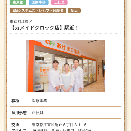
東京都
医療事務
正社員
EMシステムズ・レセプト経験者
駅近
東京都江東区
【カメイドクロック店】駅近！
医療事務
職種
正社員
雇用形態
東京都江東区亀戸６丁目３１−６
交通
JR総武線「亀戸」駅東口 徒歩2分
アクセス