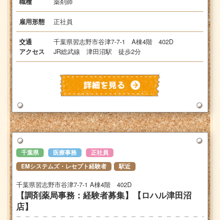
薬剤師
職種
正社員
雇用形態
千葉県習志野市谷津7-7-1 A棟4階 402D
交通
JR総武線 津田沼駅 徒歩2分
アクセス
千葉県
医療事務
正社員
EMシステムズ・レセプト経験者
駅近
千葉県習志野市谷津7-7-1 A棟4階 402D
【調剤薬局事務：経験者募集】【ロハル津田沼
店】