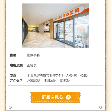
医療事務
職種
正社員
雇用形態
千葉県習志野市谷津7-7-1 A棟4階 402D
交通
JR総武線 津田沼駅 徒歩2分
アクセス