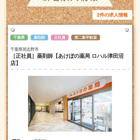
2件の求人情報
千葉県
薬剤師
正社員
第二新卒歓迎
千葉県習志野市
［正社員］薬剤師【あけぼの薬局 ロハル津田沼
店】