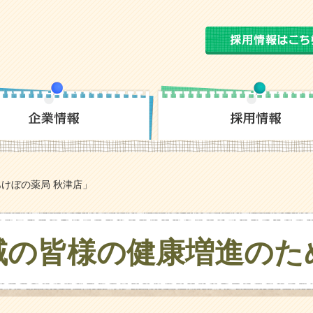
けぼの薬局 秋津店」
域の皆様の
健康増進のた