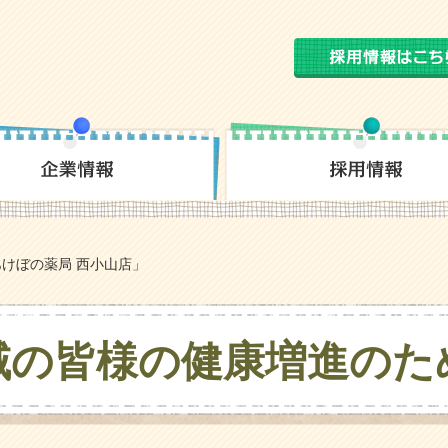
けぼの薬局 西小山店」
域の皆様の
健康増進のた