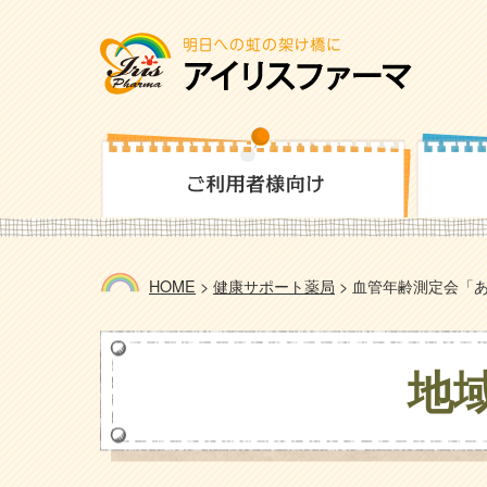
HOME
>
健康サポート薬局
>
血管年齢測定会「あ
地