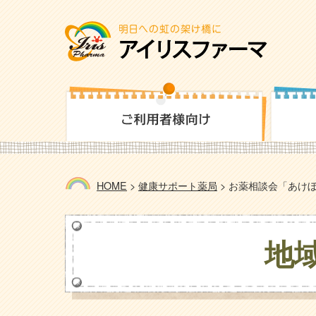
HOME
>
健康サポート薬局
>
お薬相談会「あけぼ
地