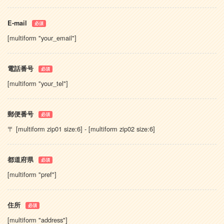
E-mail
必須
[multiform "your_email"]
電話番号
必須
[multiform "your_tel"]
郵便番号
必須
〒 [multiform zip01 size:6] - [multiform zip02 size:6]
都道府県
必須
[multiform "pref"]
住所
必須
[multiform "address"]