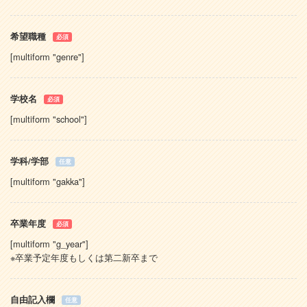
希望職種
必須
[multiform "genre"]
学校名
必須
[multiform "school"]
学科/学部
任意
[multiform "gakka"]
卒業年度
必須
[multiform "g_year"]
※卒業予定年度もしくは第二新卒まで
自由記入欄
任意