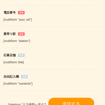
電話番号
必須
[multiform "your_tel"]
最寄り駅
必須
[multiform "station"]
応募店舗
任意
[multiform title]
自由記入欄
任意
[multiform "contents"]
[previous "入力画面へ戻る"]