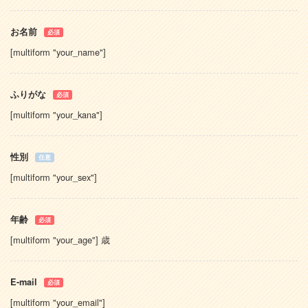
お名前
必須
[multiform "your_name"]
ふりがな
必須
[multiform "your_kana"]
性別
任意
[multiform "your_sex"]
年齢
必須
[multiform "your_age"] 歳
E-mail
必須
[multiform "your_email"]