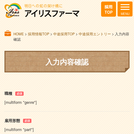
HOME
>
採用情報TOP
>
中途採用TOP
>
中途採用エントリー
>
入力内容
確認
入力内容確認
職種
必須
[multiform "genre"]
雇用形態
必須
[multiform "part"]