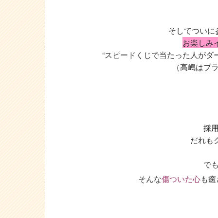
そしてついに
お楽しみ
“スピードくじで当たった人がダ
（高嶋はブ
採
だれも
で
そんな
傷ついた心
も癒