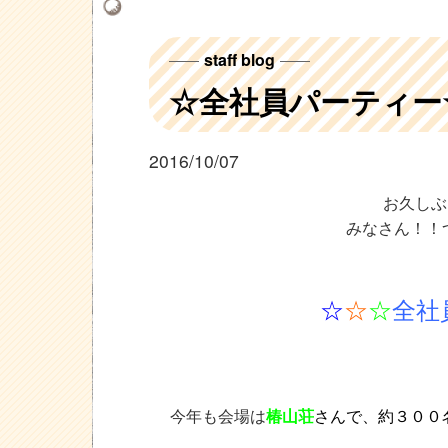
staff blog
☆全社員パーティー
2016/10/07
お久しぶ
みなさん！！
☆
☆
☆
全社
今年も会場は
椿山荘
さん
で、約３００