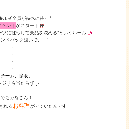
参加者全員が待ちに待った
イベント
がスタート
ーツに挑戦して景品を決める”というルール
ランドバック狙いで、、）
・
・
・
・
用チーム、惨敗。
クジすら当たらず
もでもみなさん！
お料理
される
がでていたんです！