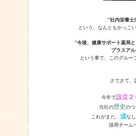
“社内栄養士
という、なんともかっこ
“今後、健康サポート薬局
プラスアル
という事で、このグルー
さてさて、
設立２
今年で
歴史
当社の
のつ
涙
これがまた、
なし
採用チーム