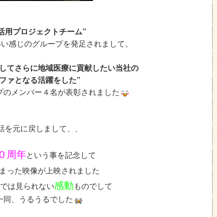
活用プロジェクトチーム”
いい感じのグループを発足されまして。
としてさらに地域医療に貢献したい当社の
ファとなる活躍をした”
プのメンバー４名が表彰されました
話を元に戻しまして、、
０周年
という事を記念して
まった映像が上映されました
感動
では見られない
ものでして
一同、うるうるでした