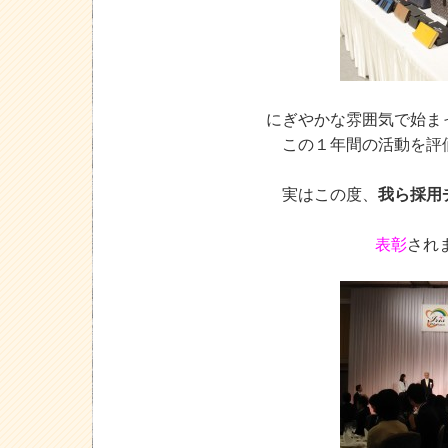
にぎやかな雰囲気で始ま
この１年間の活動を評
実はこの度、
我ら採用
表彰
され