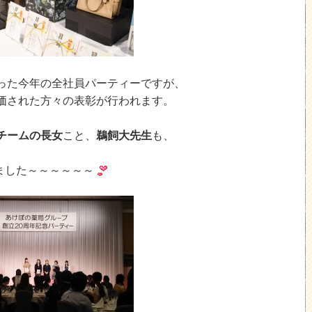
った今年の全社員パーティーですが、
価された方々の表彰が行われます。
チームの長女
こと、
鵜飼大先生
も、
ました～～～～～～