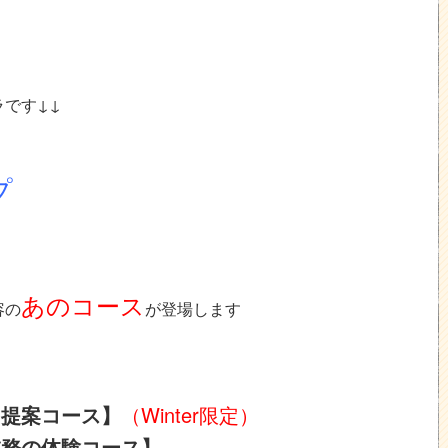
です↓↓
プ
あのコース
容の
が登場します
・提案コース】
（Winter限定）
業務の体験コース】