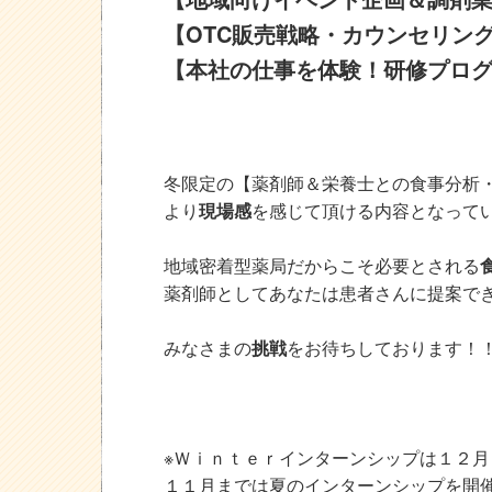
【OTC販売戦略・カウンセリン
【本社の仕事を体験！研修プロ
冬限定の【薬剤師＆栄養士との食事分析
より
現場感
を感じて頂ける内容となって
地域密着型薬局だからこそ必要とされる
薬剤師としてあなたは患者さんに提案で
みなさまの
挑戦
をお待ちしております！
※Ｗｉｎｔｅｒインターンシップは１２
１１月までは夏のインターンシップを開