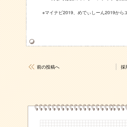
※マイナビ2019、めでぃしーん2019か
前の投稿へ
採