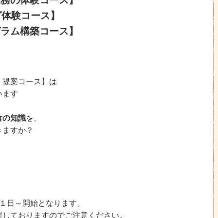
グ体験コース】
グラム構築コース】
・提案コース】は
います
食の知識
を、
きますか？
！
月１日～開始となります。
催しておりますのでご注意ください。