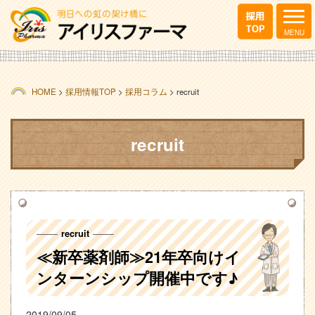
HOME
>
採用情報TOP
>
採用コラム
>
recruit
recruit
recruit
≪新卒薬剤師≫21年卒向けイ
ンターンシップ開催中です♪
2019/09/05