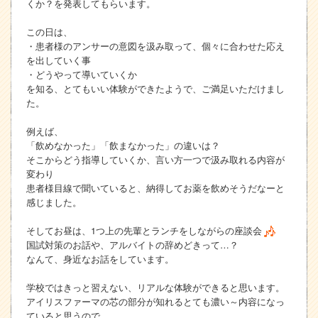
くか？を発表してもらいます。
この日は、
・患者様のアンサーの意図を汲み取って、個々に合わせた応え
を出していく事
・どうやって導いていくか
を知る、とてもいい体験ができたようで、ご満足いただけまし
た。
例えば、
「飲めなかった」「飲まなかった」の違いは？
そこからどう指導していくか、言い方一つで汲み取れる内容が
変わり
患者様目線で聞いていると、納得してお薬を飲めそうだなーと
感じました。
そしてお昼は、1つ上の先輩とランチをしながらの座談会
国試対策のお話や、アルバイトの辞めどきって…？
なんて、身近なお話をしています。
学校ではきっと習えない、リアルな体験ができると思います。
アイリスファーマの芯の部分が知れるとても濃い～内容になっ
ていると思うので