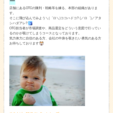
ー
店舗にあるOTCの陳列・戦略等を練る、本部の組織がありま
す。
そこに飛び込んでみよう＼(゜ロ＼)ココハドコ? (／ロ゜)／アタ
シハダアレ?
OTC担当者が市場調査や、商品選定をどういう意図で行ってい
るのかが覗けてしまうコースとなっております。
気力体力に自信のある方、会社の中身を覗きたい勇気のある方
お待ちしております