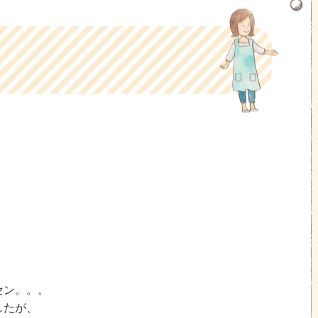
セン。。。
したが、