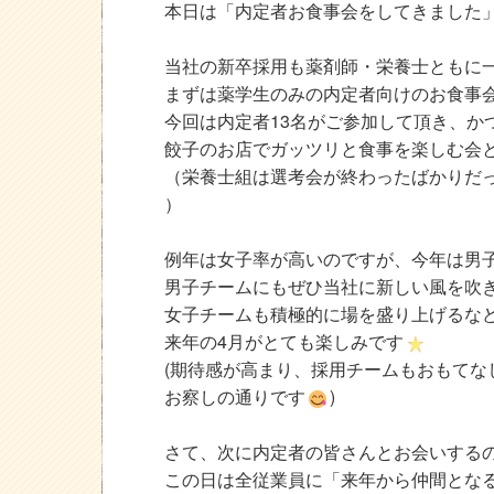
本日は「内定者お食事会をしてきました
当社の新卒採用も薬剤師・栄養士ともに
まずは薬学生のみの内定者向けのお食事
今回は内定者13名がご参加して頂き、か
餃子のお店でガッツリと食事を楽しむ会
（栄養士組は選考会が終わったばかりだっ
）
例年は女子率が高いのですが、今年は男
男子チームにもぜひ当社に新しい風を吹
女子チームも積極的に場を盛り上げるな
来年の4月がとても楽しみです
(期待感が高まり、採用チームもおもてな
お察しの通りです
)
さて、次に内定者の皆さんとお会いするのは
この日は全従業員に「来年から仲間とな