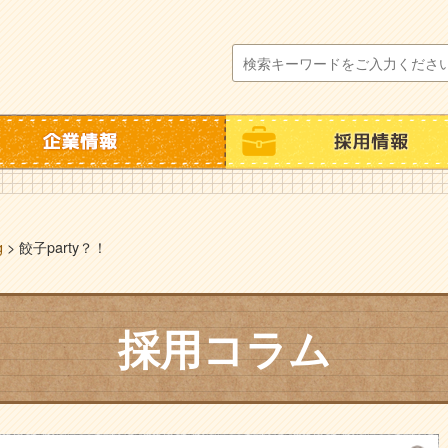
g
>
餃子party？！
採用コラム