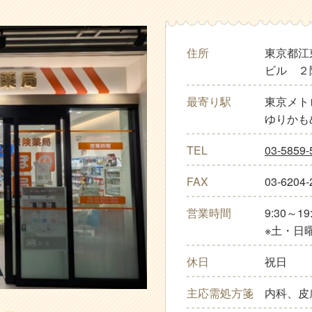
住所
東京都江
ビル ２
最寄り駅
東京メト
ゆりかも
TEL
03-5859-
FAX
03-6204-
営業時間
9:30～19
※土・日曜
休日
祝日
主応需処方箋
内科、皮