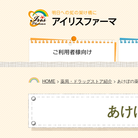
HOME
>
薬局・ドラッグストア紹介
>
あけぼの薬
あけ