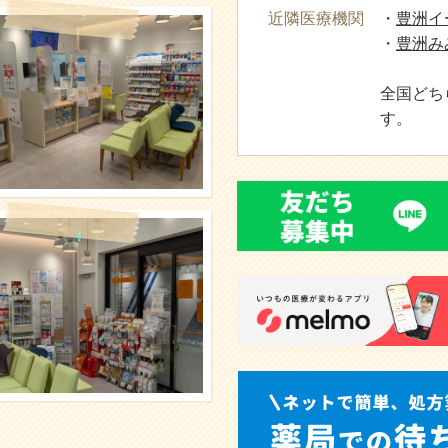
近隣医療機関
・
豊洲イ
・
豊洲み
全国どち
す。