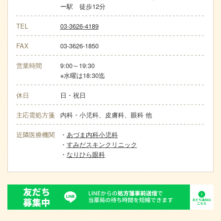
ー駅 徒歩12分
TEL
03-3626-4189
FAX
03-3626-1850
営業時間
9:00～19:30
※水曜は18:30迄
休日
日・祝日
主応需処方箋
内科・小児科、皮膚科、眼科 他
近隣医療機関
・
あづま内科小児科
・
すみだスキンクリニック
・
なりひら眼科