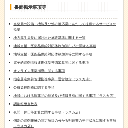
書面掲示事項等
当薬局の設備・機能及び処方箋応需にあたって提供するサービスの
概要
地方厚生局長に届け出た施設基準に関する一覧
地域支援・医薬品供給対応体制加算2～5に関する事項
地域支援・医薬品供給対応体制加算等に関する事項
電子的調剤情報連携体制整備加算等に関する事項
オンライン服薬指導に関する事項
指定居宅療養管理指導事業 運営規定（ラスカ店）
公費負担医療に関する事項
地域における医薬品の融通及び情報共有に関する事項（ラスカ店）
調剤報酬点数表
夜間・休日等加算に関する事項（ラスカ店）
個別の調剤報酬の算定項目の分かる明細書の発行状況に関する事項
（ラスカ店）