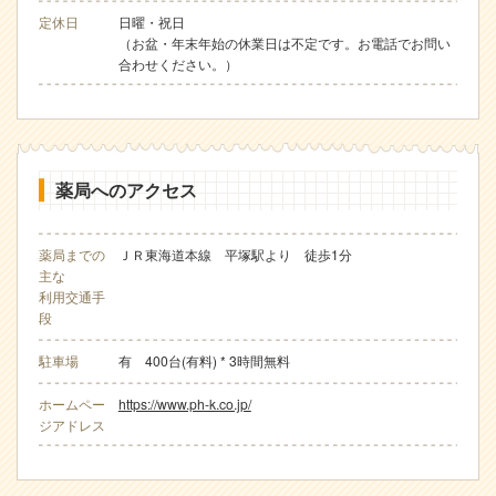
定休日
日曜・祝日
（お盆・年末年始の休業日は不定です。お電話でお問い
合わせください。）
薬局へのアクセス
薬局までの
ＪＲ東海道本線 平塚駅より 徒歩1分
主な
利用交通手
段
駐車場
有 400台(有料) * 3時間無料
ホームペー
https://www.ph-k.co.jp/
ジアドレス