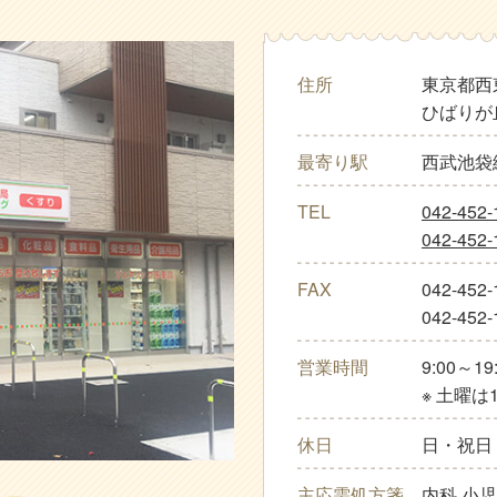
住所
東京都西
ひばりが
最寄り駅
西武池袋
TEL
042-452-
042-452-
FAX
042-45
042-45
営業時間
9:00～19
※ 土曜は1
休日
日・祝日
主応需処方箋
内科 小児