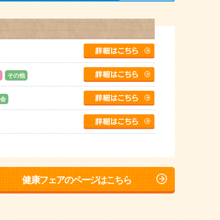
その他
会
…
定会
栄養相談会
会
栄養相談会
健康フェアのページはこちら
定会
その他