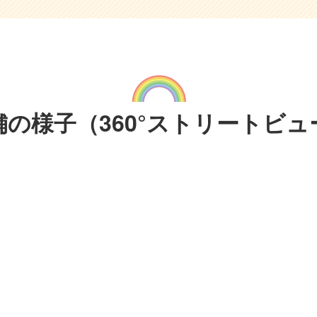
血管年齢測定会「あけぼの薬局 ひばりが丘南店」
血管年齢測
舗の様子
（360°ストリートビュ