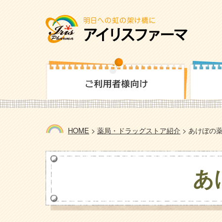
HOME
>
薬局・ドラッグストア紹介
>
あけぼの薬
あ