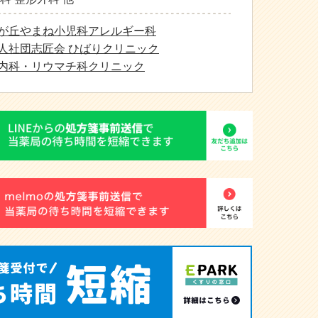
が丘やまね小児科アレルギー科
人社団志匠会 ひばりクリニック
内科・リウマチ科クリニック