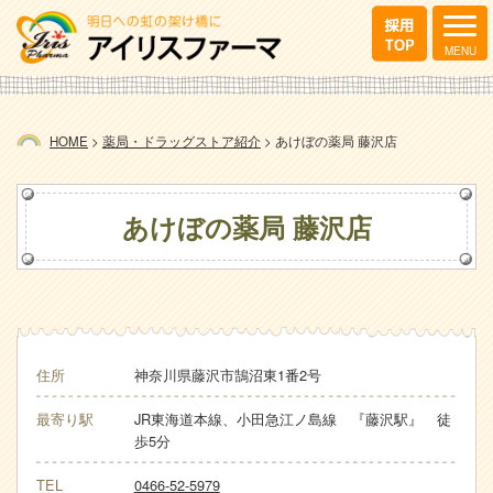
HOME
>
薬局・ドラッグストア紹介
>
あけぼの薬局 藤沢店
あけぼの薬局 藤沢店
住所
神奈川県藤沢市鵠沼東1番2号
最寄り駅
JR東海道本線、小田急江ノ島線 『藤沢駅』 徒
歩5分
TEL
0466-52-5979