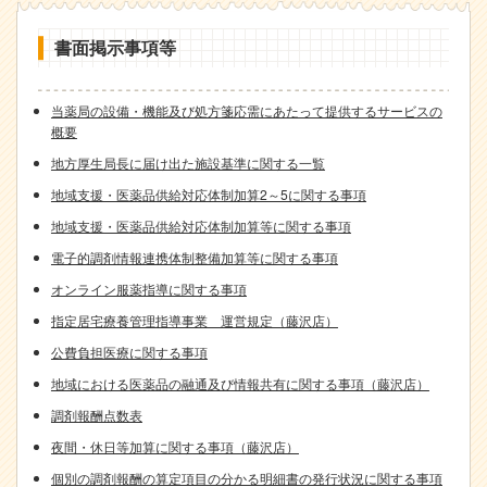
書面掲示事項等
当薬局の設備・機能及び処方箋応需にあたって提供するサービスの
概要
地方厚生局長に届け出た施設基準に関する一覧
地域支援・医薬品供給対応体制加算2～5に関する事項
地域支援・医薬品供給対応体制加算等に関する事項
電子的調剤情報連携体制整備加算等に関する事項
オンライン服薬指導に関する事項
指定居宅療養管理指導事業 運営規定（藤沢店）
公費負担医療に関する事項
地域における医薬品の融通及び情報共有に関する事項（藤沢店）
調剤報酬点数表
夜間・休日等加算に関する事項（藤沢店）
個別の調剤報酬の算定項目の分かる明細書の発行状況に関する事項