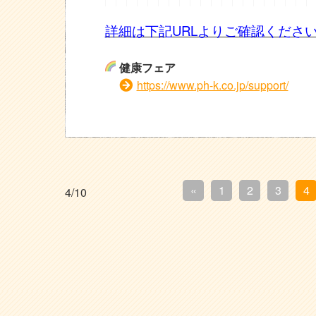
詳細は下記URLよりご確認くださ
健康フェア
https://www.ph-k.co.jp/support/
«
1
2
3
4
4/10