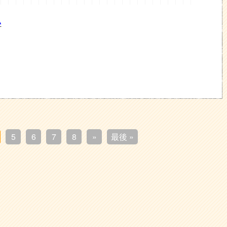
い
5
6
7
8
»
最後 »