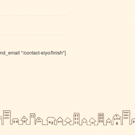
nd_email "/contact-eiyo/finish"]