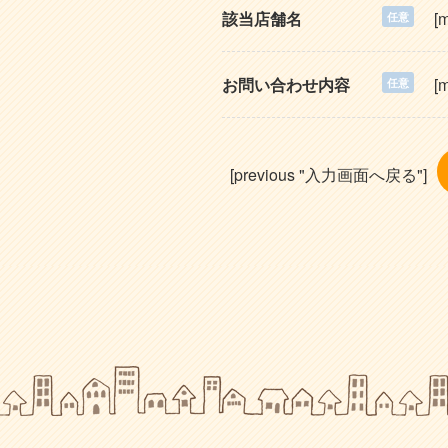
該当店舗名
[m
任意
お問い合わせ内容
[m
任意
[previous "入力画面へ戻る"]