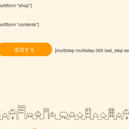
ultiform "shop"]
ultiform "contents"]
[multistep multistep-365 last_step se